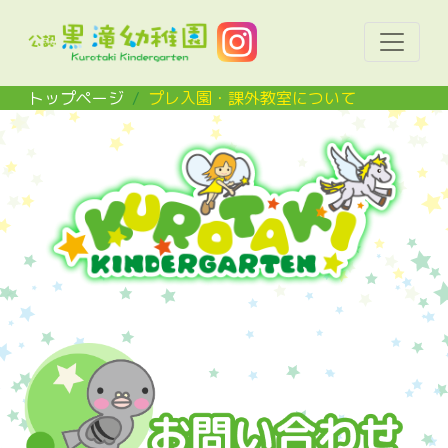
Toggle 
トップページ
プレ入園・課外教室について